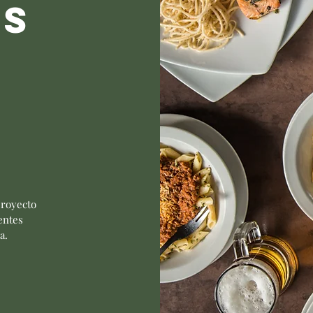
AS
-
proyecto
entes
a.