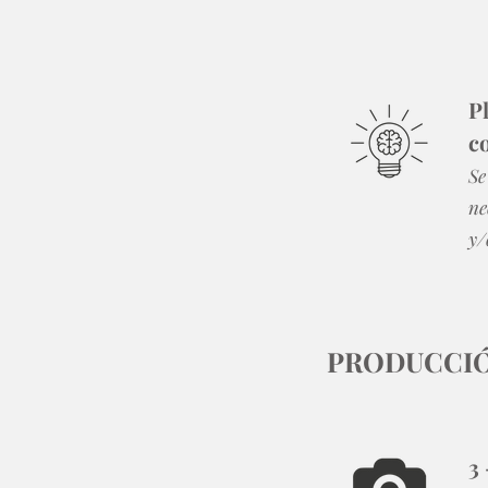
P
c
Se
ne
y/
PRODUCCI
3