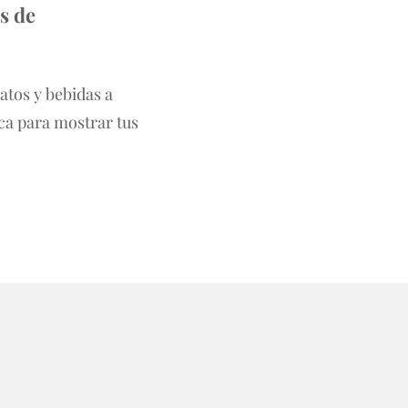
s de
atos y bebidas a
rca para mostrar tus