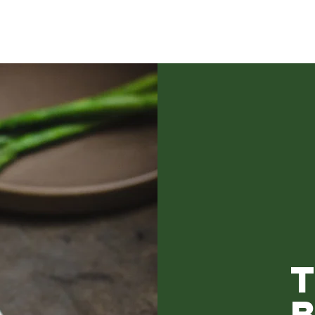
Hotel Room Series
spaces
food&restaurants
art