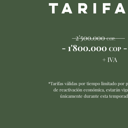
TARIF
2'500.000
COP.
- 1'800.000
COP
+ IVA
*Tarifas válidas por tiempo limitado por 
de reactivación económica, estarán vig
únicamente durante esta temporad